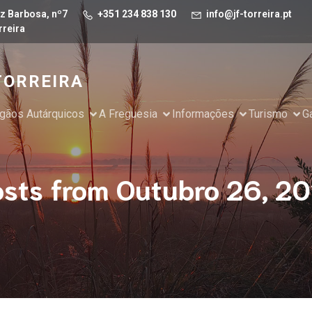
z Barbosa, nº7
+351 234 838 130
info@jf-torreira.pt
rreira
TORREIRA
gãos Autárquicos
A Freguesia
Informações
Turismo
Ga
osts from Outubro 26, 20