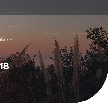
leria
18