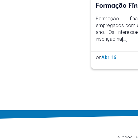
Formação Fi
Formação fin
empregados com es
ano. Os interess
inscrição na[…]
on
Abr 16