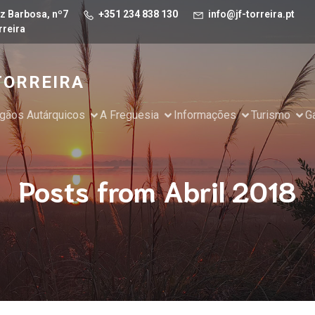
z Barbosa, nº7
+351 234 838 130
info@jf-torreira.pt
rreira
TORREIRA
gãos Autárquicos
A Freguesia
Informações
Turismo
Ga
Posts from Abril 2018