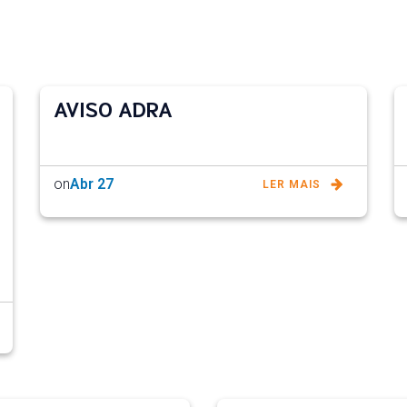
AVISO ADRA
on
Abr 27
LER MAIS