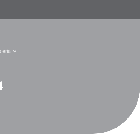
leria
4