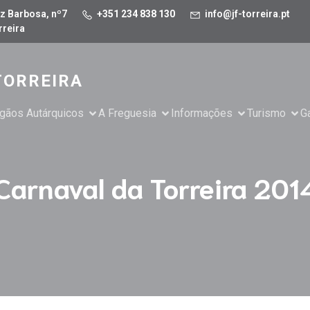
z Barbosa, nº7
+351 234 838 130
info@jf-torreira.pt
rreira
TORREIRA
gãos Autárquicos
A Freguesia
Informações
Turismo
Ga
Carnaval da Torreira 201